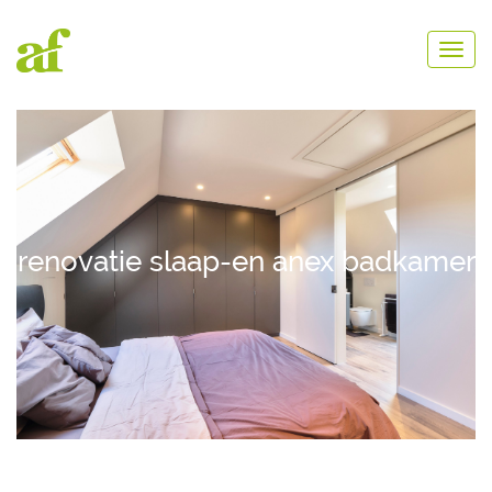
renovatie slaap-en anex badkamer