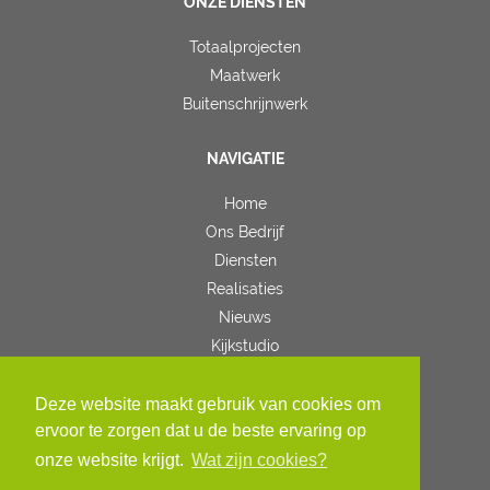
ONZE DIENSTEN
Totaalprojecten
Maatwerk
Buitenschrijnwerk
NAVIGATIE
Home
Ons Bedrijf
Diensten
Realisaties
Nieuws
Kijkstudio
Contact
Deze website maakt gebruik van cookies om
VOLG ONS
ervoor te zorgen dat u de beste ervaring op
onze website krijgt.
Wat zijn cookies?