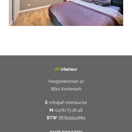
AF
interieur
Hoogledestraat 47
8610 Kortemark
E:
info@af-interieur.be
M:
0478/73 26 48
BTW:
BE859954884