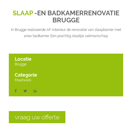
SLAAP
-EN BADKAMERRENOVATIE
BRUGGE
In Brugge realiseerde AF-interieur de renovatie van slaapkamer met
anex badkamer. Een prachtig staaltje vakmanschap.
Locatie
Brugge
Categorie
Maatwerk
vraag uw offerte