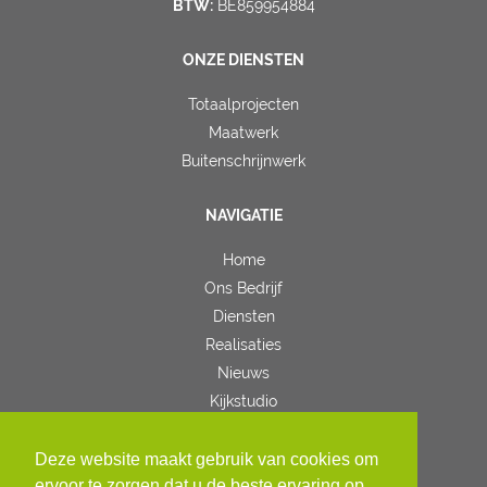
BTW:
BE859954884
ONZE DIENSTEN
Totaalprojecten
Maatwerk
Buitenschrijnwerk
NAVIGATIE
Home
Ons Bedrijf
Diensten
Realisaties
Nieuws
Kijkstudio
Contact
Deze website maakt gebruik van cookies om
VOLG ONS
ervoor te zorgen dat u de beste ervaring op