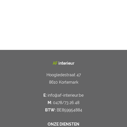
AF
interieur
Hoogledestraat 47
8610 Kortemark
E:
info@af-interieur.be
M:
0478/73 26 48
BTW:
BE859954884
ONZE DIENSTEN