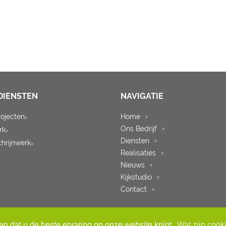
DIENSTEN
NAVIGATIE
rojecten
Home
>
>
Ons Bedrijf
rk
>
>
Diensten
>
chrijnwerk
>
Realisaties
>
Nieuws
>
Kijkstudio
>
Contact
>
n dat u de beste ervaring op onze website krijgt.
Wat zijn cook