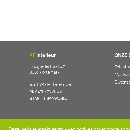
AF
interieur
ONZE 
Hoogledestraat 47
Totaalp
8610 Kortemark
Maatwe
Buitens
E:
info@af-interieur.be
M:
0478/73 26 48
BTW:
BE859954884
Deze website maakt gebruik van cookies om ervoor te zorge