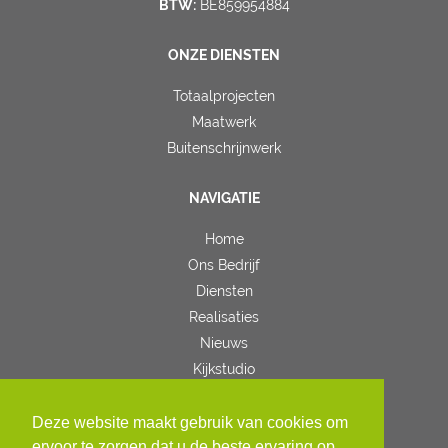
BTW:
BE859954884
ONZE DIENSTEN
Totaalprojecten
Maatwerk
Buitenschrijnwerk
NAVIGATIE
Home
Ons Bedrijf
Diensten
Realisaties
Nieuws
Kijkstudio
Contact
Deze website maakt gebruik van cookies om
VOLG ONS
ervoor te zorgen dat u de beste ervaring op